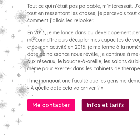
Tout ce qui n’était pas palpable, m’intéressait. J’
tout en ressentant les choses, je percevais tout 
comment j’allais les relooker.
En 2013, je me lance dans du développement pe
me connaître puis décupler mes capacités de voy
crée mon activité en 2015, je me forme à la num
date de naissance nous révèle, je continue à me
aux réseaux, le bouche-à-oreille, les salons du b
même pour exercer dans les cabinets de thérape
Il me manquait une faculté que les gens me dema
« À quelle date cela va arriver ? »
Me contacter
Infos et tarifs