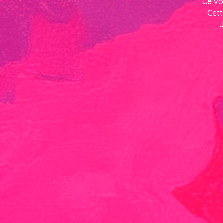
Ce vo
Cett
J