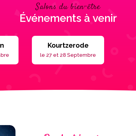
Salons du bien-être
Événements à venir
en
Kourtzerode
mbre
le 27 et 28 Septembre