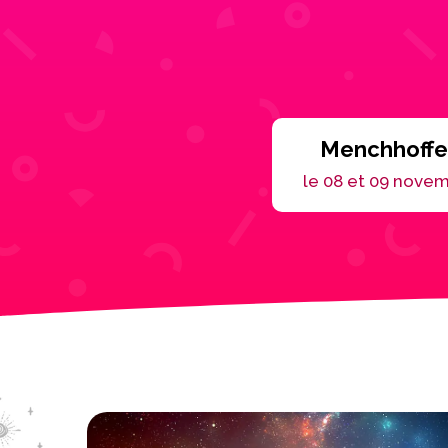
Menchhoff
le 08 et 09 nove