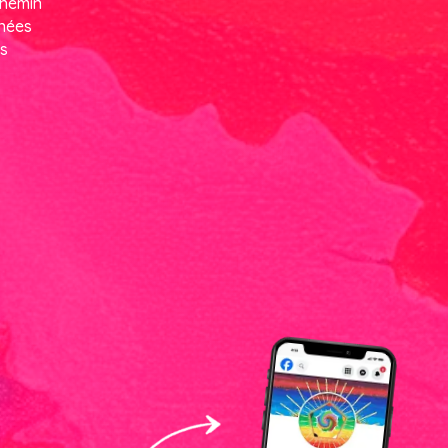
chemin
nnées
ns